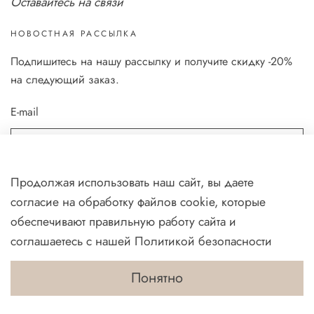
Оставайтесь на связи
НОВОСТНАЯ РАССЫЛКА
Подпишитесь на нашу рассылку и получите скидку -20%
на следующий заказ.
E-mail
Я даю согласие на обработку своих
персональных данных
в
Продолжая использовать наш сайт, вы даете
соответствии с
политикой
.
согласие на обработку файлов cookie, которые
Я даю согласие на получение
реĸламной и информационной
обеспечивают правильную работу сайта и
рассылĸи
соглашаетесь с нашей
Политикой безопасности
Понятно
ПОДПИСАТЬСЯ