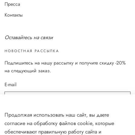
Пресса
Контакты
Оставайтесь на связи
НОВОСТНАЯ РАССЫЛКА
Подпишитесь на нашу рассылку и получите скидку -20%
на следующий заказ.
E-mail
Я даю согласие на обработку своих
персональных данных
в
Продолжая использовать наш сайт, вы даете
соответствии с
политикой
.
согласие на обработку файлов cookie, которые
Я даю согласие на получение
реĸламной и информационной
обеспечивают правильную работу сайта и
рассылĸи